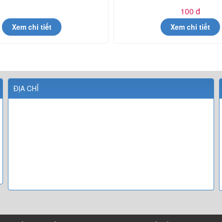
100 đ
Xem chi tiết
Xem chi tiết
ĐỊA CHỈ