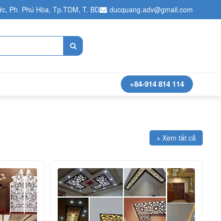
c, Ph. Phú Hòa, Tp.TDM, T. BD
ducquang.adv@gmail.com
+84-914 814 114
+ Xem tất cả