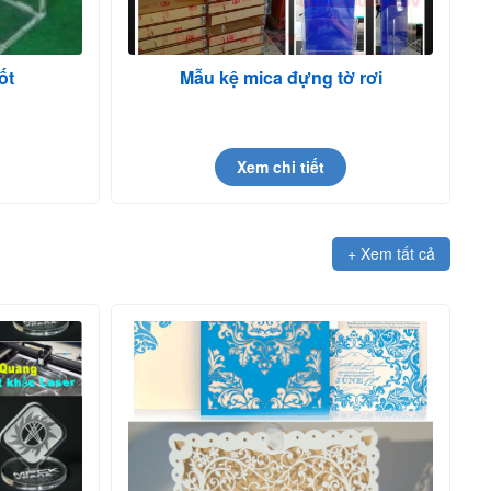
ốt
Mẫu kệ mica đựng tờ rơi
Xem chi tiết
+ Xem tất cả