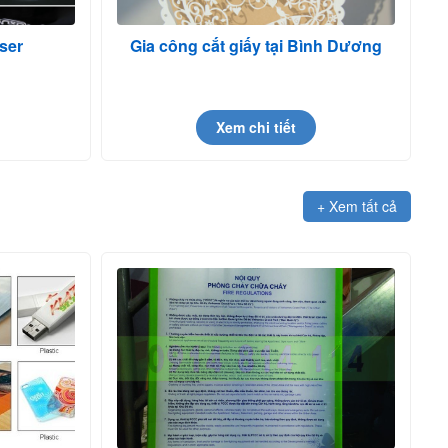
ser
Gia công cắt giấy tại Bình Dương
Xem chi tiết
+ Xem tất cả