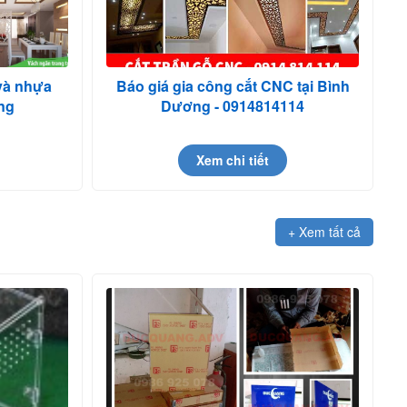
và nhựa
Báo giá gia công cắt CNC tại Bình
ng
Dương - 0914814114
Xem chi tiết
+ Xem tất cả