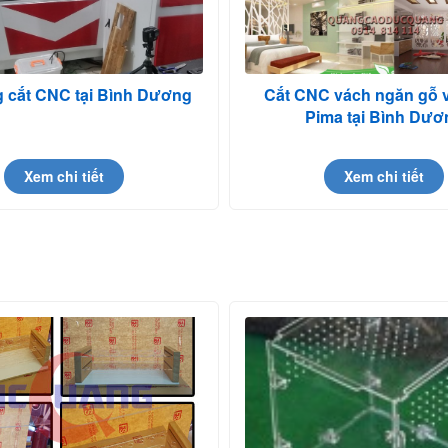
g cắt CNC tại Bình Dương
Cắt CNC vách ngăn gỗ 
Pima tại Bình Dươ
Xem chi tiết
Xem chi tiết