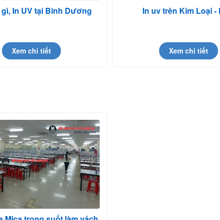
à gì, In UV tại Bình Dương
In uv trên Kim Loại -
Xem chi tiết
Xem chi tiết
 Mica trong suốt làm vách