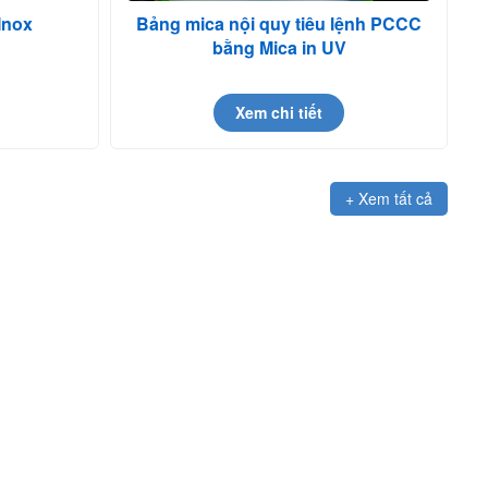
 Inox
Bảng mica nội quy tiêu lệnh PCCC
bằng Mica in UV
Xem chi tiết
+ Xem tất cả