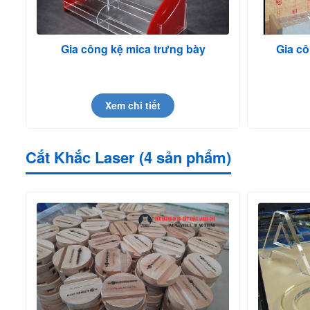
Gia công kệ mica trưng bày
Gia cô
Xem chi tiết
Cắt Khắc Laser (4 sản phẩm)