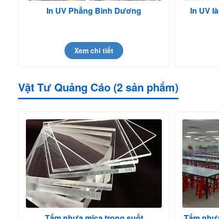
In UV Phẳng Bình Dương
In UV l
Xem chi tiết
Vật Tư Quảng Cáo (2 sản phẩm)
Tấm nhựa mica trong suốt
Tấm nhựa