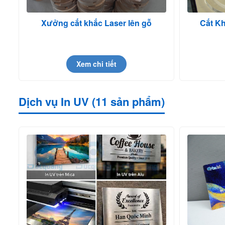
Xưởng cắt khắc Laser lên gỗ
Cắt K
Xem chi tiết
Dịch vụ In UV (11 sản phẩm)