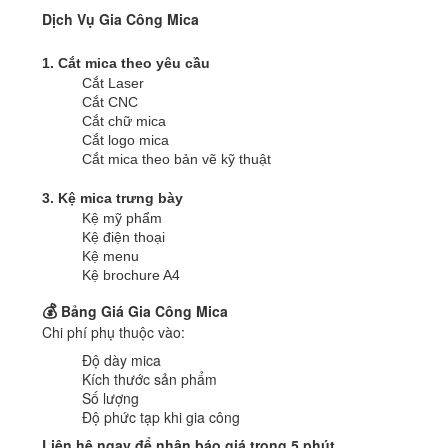
Dịch Vụ Gia Công Mica
1. Cắt mica theo yêu cầu
Cắt Laser
Cắt CNC
Cắt chữ mica
Cắt logo mica
Cắt mica theo bản vẽ kỹ thuật
3. Kệ mica trưng bày
Kệ mỹ phẩm
Kệ điện thoại
Kệ menu
Kệ brochure A4
💰
Bảng Giá Gia Công Mica
Chi phí phụ thuộc vào:
Độ dày mica
Kích thước sản phẩm
Số lượng
Độ phức tạp khi gia công
Liên hệ ngay để nhận báo giá trong 5 phút.