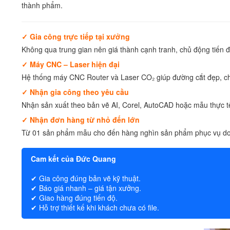
thành phẩm.
✓ Gia công trực tiếp tại xưởng
Không qua trung gian nên giá thành cạnh tranh, chủ động tiến đ
✓ Máy CNC – Laser hiện đại
Hệ thống máy CNC Router và Laser CO₂ giúp đường cắt đẹp, ch
✓ Nhận gia công theo yêu cầu
Nhận sản xuất theo bản vẽ AI, Corel, AutoCAD hoặc mẫu thực tế
✓ Nhận đơn hàng từ nhỏ đến lớn
Từ 01 sản phẩm mẫu cho đến hàng nghìn sản phẩm phục vụ do
Cam kết của Đức Quang
✔ Gia công đúng bản vẽ kỹ thuật.
✔ Báo giá nhanh – giá tận xưởng.
✔ Giao hàng đúng tiến độ.
✔ Hỗ trợ thiết kế khi khách chưa có file.