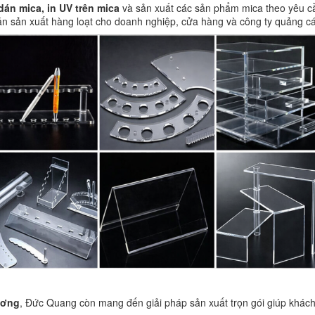
dán mica, in UV trên mica
và sản xuất các sản phẩm mica theo yêu cầ
án sản xuất hàng loạt cho doanh nghiệp, cửa hàng và công ty quảng c
ương
, Đức Quang còn mang đến giải pháp sản xuất trọn gói giúp khách h