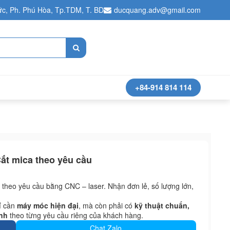
c, Ph. Phú Hòa, Tp.TDM, T. BD
ducquang.adv@gmail.com
+84-914 814 114
t mica theo yêu cầu
theo yêu cầu bằng CNC – laser. Nhận đơn lẻ, số lượng lớn,
ỉ cần
máy móc hiện đại
, mà còn phải có
kỹ thuật chuẩn,
anh
theo từng yêu cầu riêng của khách hàng.
Chat Zalo