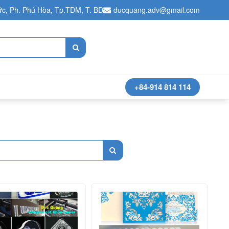
c, Ph. Phú Hòa, Tp.TDM, T. BD
ducquang.adv@gmail.com
+84-914 814 114