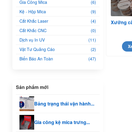
Gia Công Mica
(6)
Kệ - Hộp Mica
(9)
Cắt Khắc Laser
(4)
Xưởng cắ
Cắt Khắc CNC
(0)
Dịch vụ In UV
(11)
Xe
Vật Tư Quảng Cáo
(2)
Biển Báo An Toàn
(47)
Sản phẩm mới
Bảng trạng thái vận hành...
Gia công kệ mica trưng...