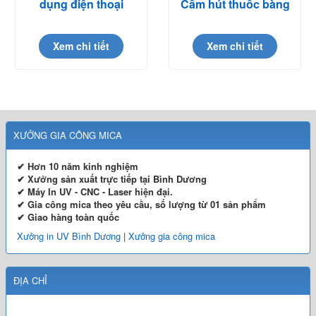
dụng điện thoại
Cấm hút thuốc bàng
Mica
Xem chi tiết
Xem chi tiết
XƯỞNG GIA CÔNG MICA
✔ Hơn 10 năm kinh nghiệm
✔ Xưởng sản xuất trực tiếp tại Bình Dương
✔ Máy In UV - CNC - Laser hiện đại.
✔ Gia công mica theo yêu cầu, số lượng từ 01 sản phẩm
✔ Giao hàng toàn quốc
Xưởng in UV Bình Dương
|
Xưởng gia công mica
ĐỊA CHỈ