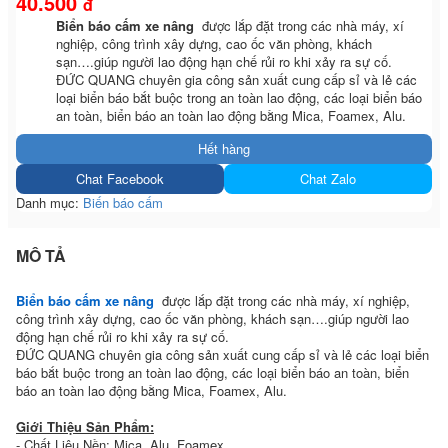
40.500
đ
Biển báo cấm xe nâng
được lắp đặt trong các nhà máy, xí
nghiệp, công trình xây dựng, cao ốc văn phòng, khách
sạn….giúp người lao động hạn chế rủi ro khi xảy ra sự cố.
ĐỨC QUANG chuyên gia công sản xuất cung cấp sỉ và lẻ các
loại biển báo bắt buộc trong an toàn lao động, các loại biển báo
an toàn, biển báo an toàn lao động bằng Mica, Foamex, Alu.
Hết hàng
Chat Facebook
Chat Zalo
Danh mục:
Biến báo cấm
MÔ TẢ
Biển báo cấm xe nâng
được lắp đặt trong các nhà máy, xí nghiệp,
công trình xây dựng, cao ốc văn phòng, khách sạn….giúp người lao
động hạn chế rủi ro khi xảy ra sự cố.
ĐỨC QUANG chuyên gia công sản xuất cung cấp sỉ và lẻ các loại biển
báo bắt buộc trong an toàn lao động, các loại biển báo an toàn, biển
báo an toàn lao động bằng Mica, Foamex, Alu.
Giới Thiệu Sản Phẩm:
- Chất Liệu Nền: Mica, Alu, Foamex