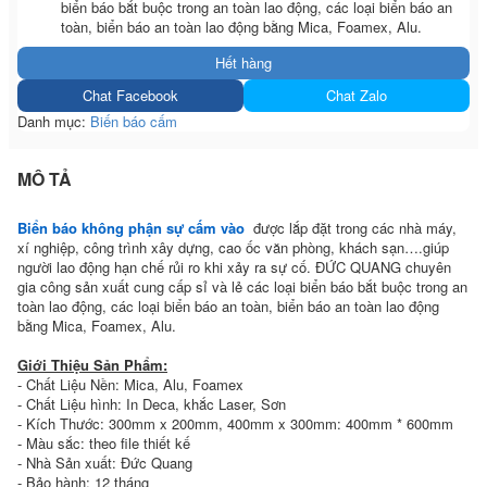
biển báo bắt buộc trong an toàn lao động, các loại biển báo an
toàn, biển báo an toàn lao động bằng Mica, Foamex, Alu.
Hết hàng
Chat Facebook
Chat Zalo
Danh mục:
Biến báo cấm
MÔ TẢ
Biển báo không phận sự cấm vào
được lắp đặt trong các nhà máy,
xí nghiệp, công trình xây dựng, cao ốc văn phòng, khách sạn….giúp
người lao động hạn chế rủi ro khi xảy ra sự cố. ĐỨC QUANG chuyên
gia công sản xuất cung cấp sỉ và lẻ các loại biển báo bắt buộc trong an
toàn lao động, các loại biển báo an toàn, biển báo an toàn lao động
bằng Mica, Foamex, Alu.
Giới Thiệu Sản Phẩm:
- Chất Liệu Nền: Mica, Alu, Foamex
- Chất Liệu hình: In Deca, khắc Laser, Sơn
- Kích Thước: 300mm x 200mm, 400mm x 300mm: 400mm * 600mm
- Màu sắc: theo file thiết kế
- Nhà Sản xuất: Đức Quang
- Bảo hành: 12 tháng