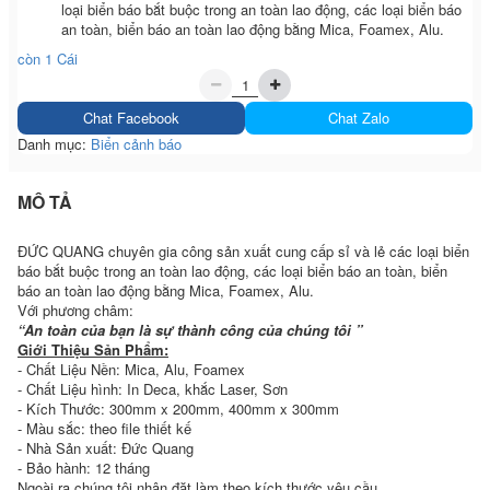
loại biển báo bắt buộc trong an toàn lao động, các loại biển báo
an toàn, biển báo an toàn lao động bằng Mica, Foamex, Alu.
còn 1 Cái
Chat Facebook
Chat Zalo
Danh mục:
Biển cảnh báo
MÔ TẢ
ĐỨC QUANG chuyên gia công sản xuất cung cấp sỉ và lẻ các loại biển
báo bắt buộc trong an toàn lao động, các loại biển báo an toàn, biển
báo an toàn lao động bằng Mica, Foamex, Alu.
Với phương châm:
“An toàn của bạn là sự thành công của chúng tôi ”
Giới Thiệu Sản Phẩm:
- Chất Liệu Nền: Mica, Alu, Foamex
- Chất Liệu hình: In Deca, khắc Laser, Sơn
- Kích Thước: 300mm x 200mm, 400mm x 300mm
- Màu sắc: theo file thiết kế
- Nhà Sản xuất: Đức Quang
- Bảo hành: 12 tháng
Ngoài ra chúng tôi nhận đặt làm theo kích thước yêu cầu