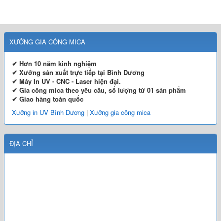
XƯỞNG GIA CÔNG MICA
✔ Hơn 10 năm kinh nghiệm
✔ Xưởng sản xuất trực tiếp tại Bình Dương
✔ Máy In UV - CNC - Laser hiện đại.
✔ Gia công mica theo yêu cầu, số lượng từ 01 sản phẩm
✔ Giao hàng toàn quốc
Xưởng in UV Bình Dương
|
Xưởng gia công mica
ĐỊA CHỈ