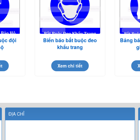
uộc đội
Biển báo bắt buộc đeo
Bảng bá
hộ
khẩu trang
g
ết
Xem chi tiết
X
ĐỊA CHỈ