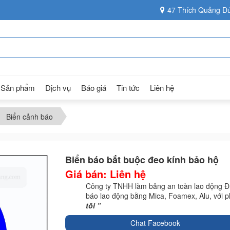
47 Thích Quảng Đứ
Sản phẩm
Dịch vụ
Báo giá
Tin tức
Liên hệ
Biển cảnh báo
Biển báo bắt buộc đeo kính bảo hộ
Giá bán: Liên hệ
Công ty TNHH làm bảng an toàn lao động Đứ
báo lao động bằng Mica, Foamex, Alu, với
tôi ”
Chat Facebook