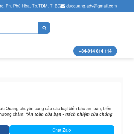
c, Ph. Phú Hòa, Tp.TDM, T. BD
ducquang.adv@gmail.com
+84-914 814 114
c Quang chuyên cung cấp các loại biển báo an toàn, biển
 phương châm:
“An toàn của bạn - trách nhiệm của chúng
Chat Zalo