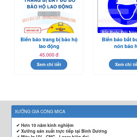
Biển báo trang bị bảo hộ
Biến báo bắt b
lao động
nón bảo 
45.000 đ
Xem chi tiết
Xem chi ti
XƯỞNG GIA CÔNG MICA
✔ Hơn 10 năm kinh nghiệm
✔ Xưởng sản xuất trực tiếp tại Bình Dương
✔ Máy In UV - CNC - Laser hiện đại.