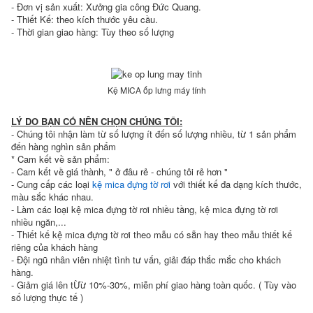
- Đơn vị sản xuất: Xưởng gia công Đức Quang.
- Thiết Kế: theo kích thước yêu cầu.
- Thời gian giao hàng: Tùy theo số lượng
Kệ MICA ốp lưng máy tính
LÝ DO BẠN CÓ NÊN CHỌN CHÚNG TÔI:
- Chúng tôi nhận làm từ số lượng ít đến số lượng nhiều, từ 1 sản phẩm
đến hàng nghìn sản phẩm
* Cam kết về sản phẩm:
- Cam kết về giá thành, " ở đâu rẻ - chúng tôi rẻ hơn "
- Cung cấp các loại
kệ mica đựng tờ rơi
với thiết kế đa dạng kích thước,
màu sắc khác nhau.
- Làm các loại kệ mica đựng tờ rơi nhiều tầng, kệ mica đựng tờ rơi
nhiều ngăn,...
- Thiết kế kệ mica đựng tờ rơi theo mẫu có sẵn hay theo mẫu thiết kế
riêng của khách hàng
- Đội ngũ nhân viên nhiệt tình tư vấn, giải đáp thắc mắc cho khách
hàng.
- Giảm giá lên tỪừ 10%-30%, miễn phí giao hàng toàn quốc. ( Tùy vào
số lượng thực tế )