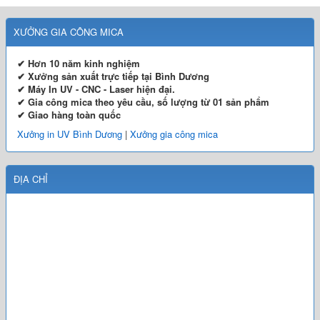
XƯỞNG GIA CÔNG MICA
✔ Hơn 10 năm kinh nghiệm
✔ Xưởng sản xuất trực tiếp tại Bình Dương
✔ Máy In UV - CNC - Laser hiện đại.
✔ Gia công mica theo yêu cầu, số lượng từ 01 sản phẩm
✔ Giao hàng toàn quốc
Xưởng in UV Bình Dương
|
Xưởng gia công mica
ĐỊA CHỈ