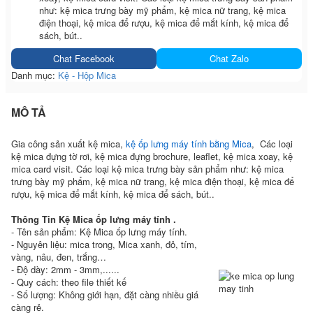
như: kệ mica trưng bày mỹ phẩm, kệ mica nữ trang, kệ mica
điện thoại, kệ mica để rượu, kệ mica để mắt kính, kệ mica để
sách, bút..
Chat Facebook
Chat Zalo
Danh mục:
Kệ - Hộp Mica
MÔ TẢ
Gia công sản xuất kệ mica,
kệ ốp lưng máy tính bằng Mica
, Các loại
kệ mica đựng tờ rơi, kệ mica đựng brochure, leaflet, kệ mica xoay, kệ
mica card visit. Các loại kệ mica trưng bày sản phẩm như: kệ mica
trưng bày mỹ phẩm, kệ mica nữ trang, kệ mica điện thoại, kệ mica để
rượu, kệ mica để mắt kính, kệ mica để sách, bút..
Thông Tin Kệ Mica ốp lưng máy tính .
- Tên sản phẩm: Kệ Mica ốp lưng máy tính.
- Nguyên liệu: mica trong, Mica xanh, đỏ, tím,
vàng, nâu, đen, trắng…
- Độ dày: 2mm - 3mm,......
- Quy cách: theo file thiết kế
- Số lượng: Không giới hạn, đặt càng nhiều giá
càng rẻ.