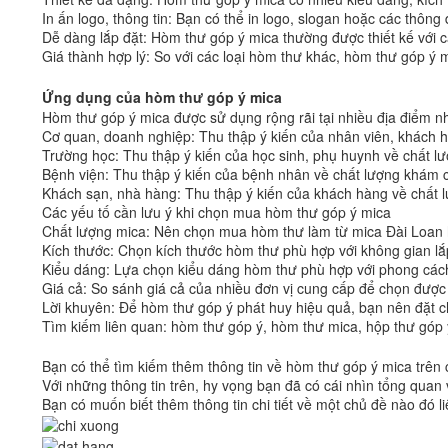
In ấn logo, thông tin: Bạn có thể in logo, slogan hoặc các thôn
Dễ dàng lắp đặt: Hòm thư góp ý mica thường được thiết kế với các 
Giá thành hợp lý: So với các loại hòm thư khác, hòm thư góp ý 
Ứng dụng của hòm thư góp ý mica
Hòm thư góp ý mica được sử dụng rộng rãi tại nhiều địa điểm n
Cơ quan, doanh nghiệp: Thu thập ý kiến của nhân viên, khách h
Trường học: Thu thập ý kiến của học sinh, phụ huynh về chất lư
Bệnh viện: Thu thập ý kiến của bệnh nhân về chất lượng khám 
Khách sạn, nhà hàng: Thu thập ý kiến của khách hàng về chất l
Các yếu tố cần lưu ý khi chọn mua hòm thư góp ý mica
Chất lượng mica: Nên chọn mua hòm thư làm từ mica Đài Loan
Kích thước: Chọn kích thước hòm thư phù hợp với không gian lắ
Kiểu dáng: Lựa chọn kiểu dáng hòm thư phù hợp với phong cách t
Giá cả: So sánh giá cả của nhiều đơn vị cung cấp để chọn được 
Lời khuyên: Để hòm thư góp ý phát huy hiệu quả, bạn nên đặt chú
Tìm kiếm liên quan: hòm thư góp ý, hòm thư mica, hộp thư góp 
Bạn có thể tìm kiếm thêm thông tin về hòm thư góp ý mica trên 
Với những thông tin trên, hy vọng bạn đã có cái nhìn tổng qu
Bạn có muốn biết thêm thông tin chi tiết về một chủ đề nào đó 