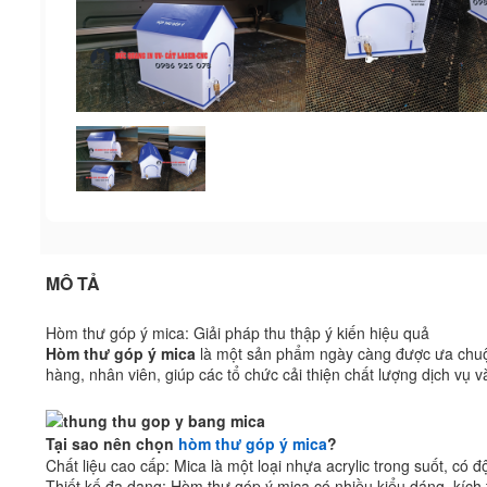
MÔ TẢ
Hòm thư góp ý mica: Giải pháp thu thập ý kiến hiệu quả
Hòm thư góp ý mica
là một sản phẩm ngày càng được ưa chuộng
hàng, nhân viên, giúp các tổ chức cải thiện chất lượng dịch vụ 
Tại sao nên chọn
hòm thư góp ý mica
?
Chất liệu cao cấp: Mica là một loại nhựa acrylic trong suốt, có 
Thiết kế đa dạng: Hòm thư góp ý mica có nhiều kiểu dáng, kích