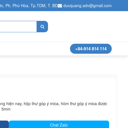
c, Ph. Phú Hòa, Tp.TDM, T. BD
ducquang.adv@gmail.com
+84-914 814 114
ng hiện nay, hộp thư góp ý mica, hòm thư góp ý mica được
m, 5mm
Chat Zalo