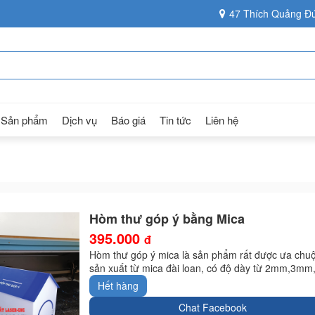
47 Thích Quảng Đứ
Sản phẩm
Dịch vụ
Báo giá
Tin tức
Liên hệ
Hòm thư góp ý bằng Mica
395.000
đ
Hòm thư góp ý mica là sản phẩm rất được ưa chuộ
sản xuất từ mica đài loan, có độ dày từ 2mm,3m
Hết hàng
Chat Facebook