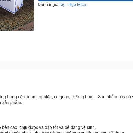
Danh mục:
Kệ - Hộp Mica
 trong các doanh nghiệp, cơ quan, trường học,... Sản phẩm này có vai
và sản phẩm.
độ bền cao, chịu được va đập tốt và dễ dàng vệ sinh.
 thước khác nhau, phù hợp với mọi không gian và nhu cầu sử dụng.