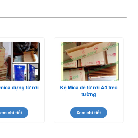
mica đựng tờ rơi
Kệ Mica để tờ rơi A4 treo
tường
em chi tiết
Xem chi tiết