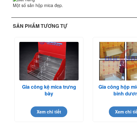
Một số sản hộp mica đẹp.
SẢN PHẨM TƯƠNG TỰ
Gia công kệ mica trưng
Gia công hộp mic
bày
binh dươ
Xem chi tiết
Xem chi ti