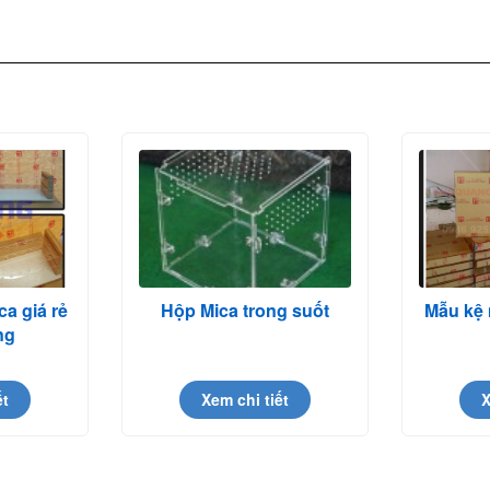
a giá rẻ
Hộp Mica trong suốt
Mẫu kệ 
ng
ết
Xem chi tiết
X