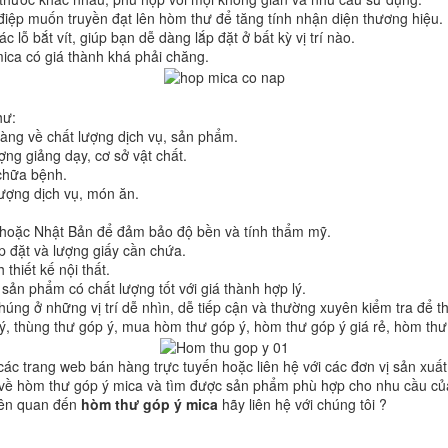
g điệp muốn truyền đạt lên hòm thư để tăng tính nhận diện thương hiệu.
lỗ bắt vít, giúp bạn dễ dàng lắp đặt ở bất kỳ vị trí nào.
mica có giá thành khá phải chăng.
hư:
àng về chất lượng dịch vụ, sản phẩm.
ợng giảng dạy, cơ sở vật chất.
chữa bệnh.
ượng dịch vụ, món ăn.
 hoặc Nhật Bản để đảm bảo độ bền và tính thẩm mỹ.
p đặt và lượng giấy cần chứa.
hiết kế nội thất.
sản phẩm có chất lượng tốt với giá thành hợp lý.
ng ở những vị trí dễ nhìn, dễ tiếp cận và thường xuyên kiểm tra để th
ý, thùng thư góp ý, mua hòm thư góp ý, hòm thư góp ý giá rẻ, hòm thư
các trang web bán hàng trực tuyến hoặc liên hệ với các đơn vị sản xuấ
an về hòm thư góp ý mica và tìm được sản phẩm phù hợp cho nhu cầu củ
liên quan đến
hòm thư góp ý mica
hãy liên hệ với chúng tôi ?