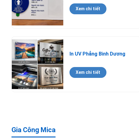
Xem chi tiết
In UV Phẳng Bình Dương
Xem chi tiết
Gia Công Mica