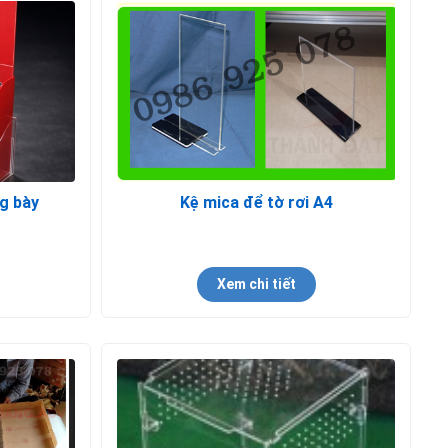
g bày
Kệ mica để tờ rơi A4
Xem chi tiết