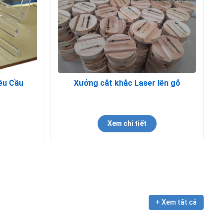
êu Cầu
Xưởng cắt khắc Laser lên gỗ
Xem chi tiết
+ Xem tất cả