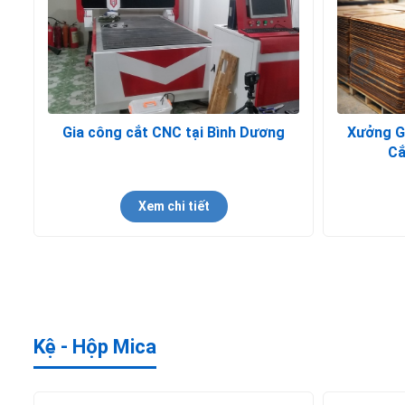
Gia công cắt CNC tại Bình Dương
Xưởng G
Cắ
Xem chi tiết
Kệ - Hộp Mica