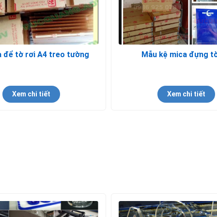
 để tờ rơi A4 treo tường
Mẫu kệ mica đựng tờ
Xem chi tiết
Xem chi tiết