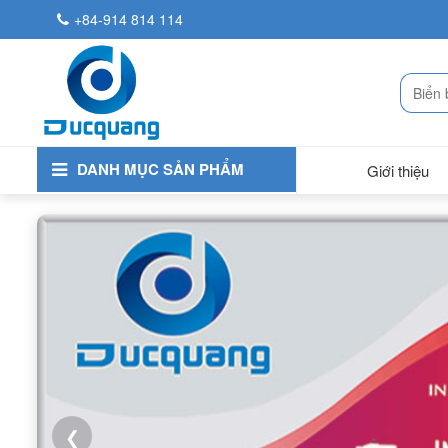
+84-914 814 114
DANH MỤC SẢN PHẨM
Giới thiệu
❮