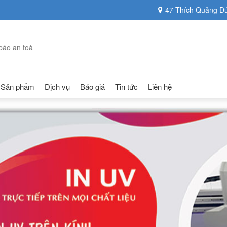
47 Thích Quảng Đứ
Sản phẩm
Dịch vụ
Báo giá
Tin tức
Liên hệ