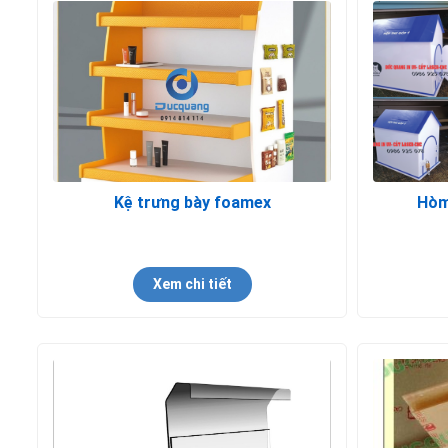
Kệ trưng bày foamex
Hòm
Xem chi tiết