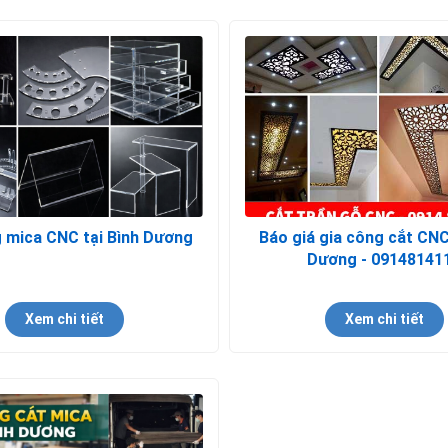
 mica CNC tại Bình Dương
Báo giá gia công cắt CNC
Dương - 09148141
Xem chi tiết
Xem chi tiết