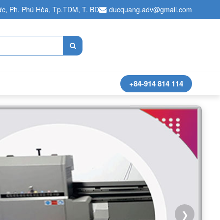
c, Ph. Phú Hòa, Tp.TDM, T. BD
ducquang.adv@gmail.com
+84-914 814 114
❯