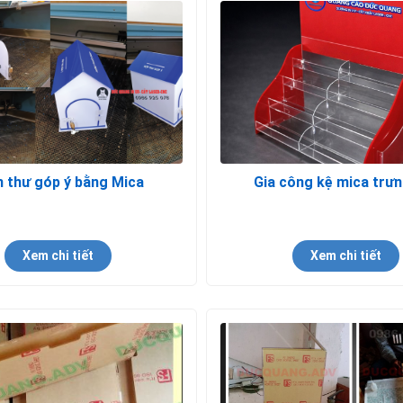
 thư góp ý bằng Mica
Gia công kệ mica trưn
Xem chi tiết
Xem chi tiết