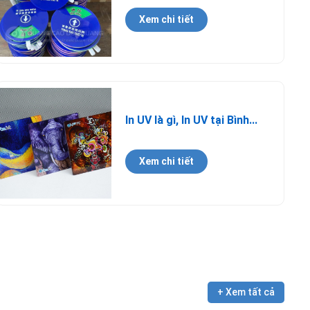
Xem chi tiết
In UV là gì, In UV tại Bình...
Xem chi tiết
+ Xem tất cả