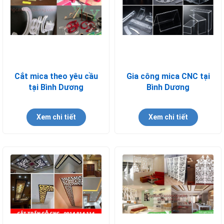
Cắt mica theo yêu cầu
Gia công mica CNC tại
tại Bình Dương
Bình Dương
Xem chi tiết
Xem chi tiết