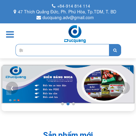
+84-914 814 114
47 Thích Quảng Đức, Ph. Phú Hòa, Tp.TDM, T. BD
ducquang.adv@gmail.com
❮
❯
Sản phẩm mới