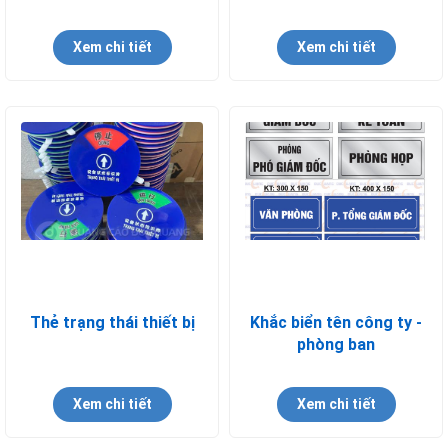
Xem chi tiết
Xem chi tiết
Thẻ trạng thái thiết bị
Khắc biển tên công ty -
phòng ban
Xem chi tiết
Xem chi tiết