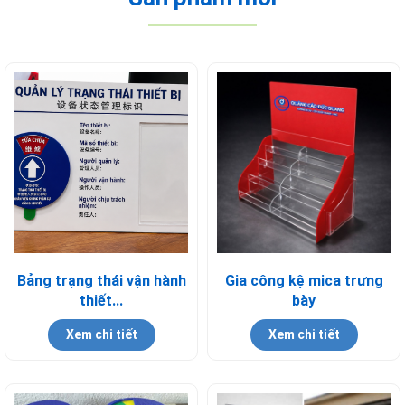
Bảng trạng thái vận hành
Gia công kệ mica trưng
thiết...
bày
Xem chi tiết
Xem chi tiết