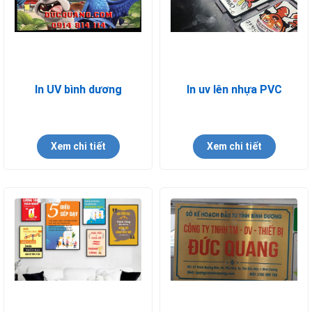
In UV bình dương
In uv lên nhựa PVC
Xem chi tiết
Xem chi tiết