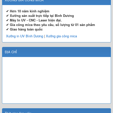
✔ Hơn 10 năm kinh nghiệm
✔ Xưởng sản xuất trực tiếp tại Bình Dương
✔ Máy In UV - CNC - Laser hiện đại.
✔ Gia công mica theo yêu cầu, số lượng từ 01 sản phẩm
✔ Giao hàng toàn quốc
Xưởng in UV Bình Dương
|
Xưởng gia công mica
ĐỊA CHỈ