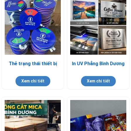
Thẻ trạng thái thiết bị
In UV Phẳng Bình Dương
Xem chi tiết
Xem chi tiết