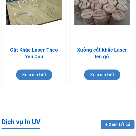
Cắt Khắc Laser Theo
Xưởng cắt khắc Laser
Yêu Cầu
lên gỗ
Xem chi tiết
Xem chi tiết
Dịch vụ In UV
+ Xem tất cả