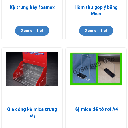
Kệ trưng bày foamex
Hòm thư góp ý bằng
Mica
Xem chi tiết
Xem chi tiết
Gia công kệ mica trưng
Kệ mica để tờ rơi A4
bày