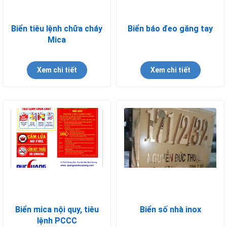
Biển tiêu lệnh chữa cháy
Biển báo đeo găng tay
Mica
Xem chi tiết
Xem chi tiết
Biển mica nội quy, tiêu
Biển số nhà inox
lệnh PCCC