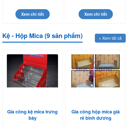
Dương
0914814114
Xem chi tiết
Xem chi tiết
Kệ - Hộp Mica (9 sản phẩm)
+ Xem tất cả
Gia công kệ mica trưng
Gia công hộp mica giá
bày
rẻ binh dương