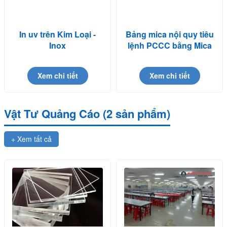
In uv trên Kim Loại -
Bảng mica nội quy tiêu
Inox
lệnh PCCC bằng Mica
in UV
Xem chi tiết
Xem chi tiết
Vật Tư Quảng Cáo (2 sản phẩm)
+ Xem tất cả