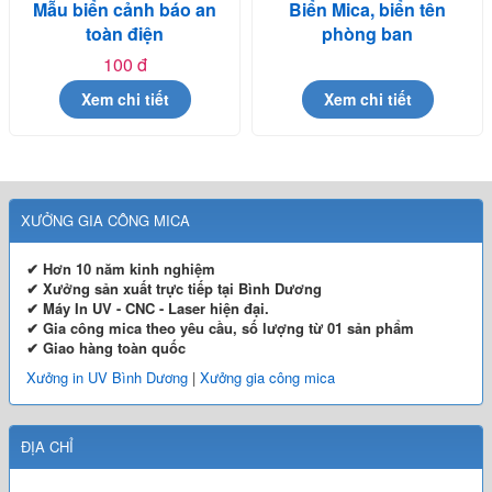
Mẫu biển cảnh báo an
Biển Mica, biển tên
toàn điện
phòng ban
100 đ
Xem chi tiết
Xem chi tiết
XƯỞNG GIA CÔNG MICA
✔ Hơn 10 năm kinh nghiệm
✔ Xưởng sản xuất trực tiếp tại Bình Dương
✔ Máy In UV - CNC - Laser hiện đại.
✔ Gia công mica theo yêu cầu, số lượng từ 01 sản phẩm
✔ Giao hàng toàn quốc
Xưởng in UV Bình Dương
|
Xưởng gia công mica
ĐỊA CHỈ