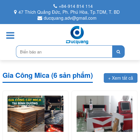
+84-914 814 114
47 Thích Quảng Đức, Ph. Phú Hòa, Tp.TDM, T. BD
ducquang.adv@gmail.com
Gia Công Mica (6 sản phẩm)
+ Xem tất cả