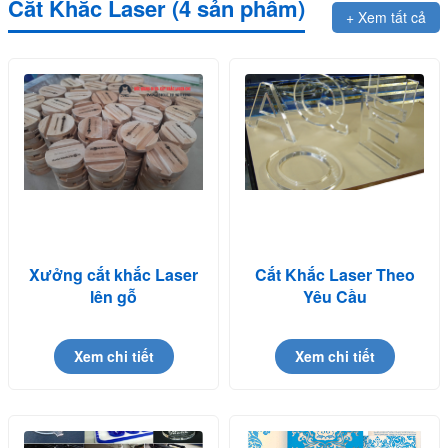
Cắt Khắc Laser (4 sản phẩm)
+ Xem tất cả
Xưởng cắt khắc Laser
Cắt Khắc Laser Theo
lên gỗ
Yêu Cầu
Xem chi tiết
Xem chi tiết