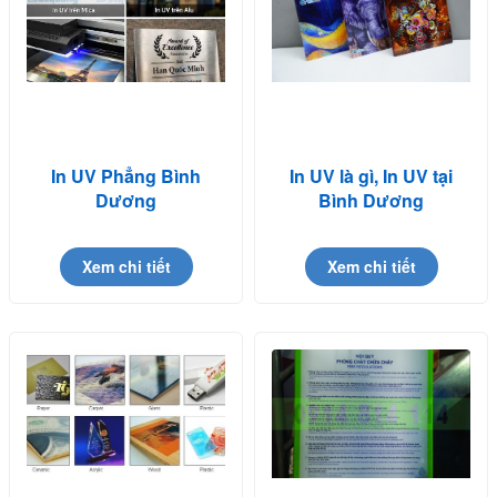
In UV Phẳng Bình
In UV là gì, In UV tại
Dương
Bình Dương
Xem chi tiết
Xem chi tiết