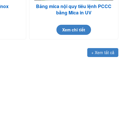
 Inox
Bảng mica nội quy tiêu lệnh PCCC
bằng Mica in UV
Xem chi tiết
+ Xem tất cả