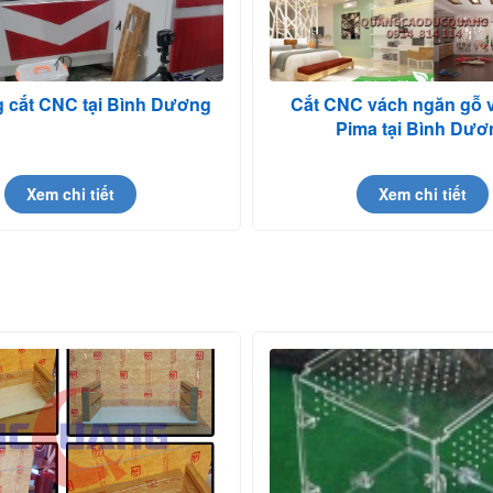
g cắt CNC tại Bình Dương
Cắt CNC vách ngăn gỗ 
Pima tại Bình Dươ
Xem chi tiết
Xem chi tiết