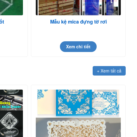
ốt
Mẫu kệ mica đựng tờ rơi
Xem chi tiết
+ Xem tất cả