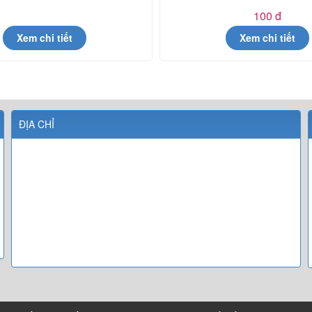
100 đ
Xem chi tiết
Xem chi tiết
ĐỊA CHỈ