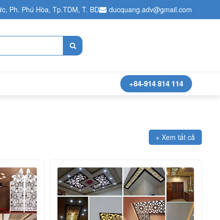
c, Ph. Phú Hòa, Tp.TDM, T. BD
ducquang.adv@gmail.com
+84-914 814 114
+ Xem tất cả