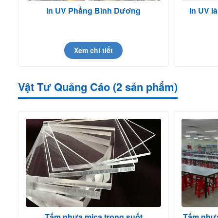
In UV Phẳng Bình Dương
In UV l
Xem chi tiết
Vật Tư Quảng Cáo (2 sản phẩm)
Tấm nhựa mica trong suốt
Tấm nhựa