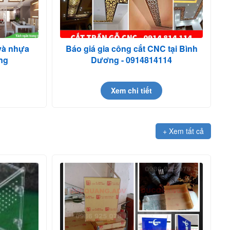
và nhựa
Báo giá gia công cắt CNC tại Bình
ng
Dương - 0914814114
Xem chi tiết
+ Xem tất cả