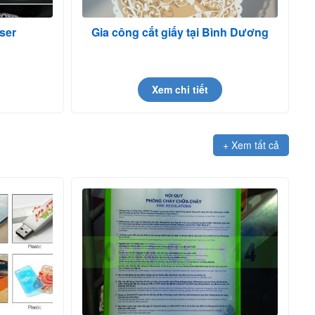
ser
Gia công cắt giấy tại Bình Dương
Xem chi tiết
+ Xem tất cả