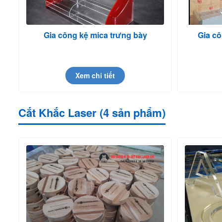
Gia công kệ mica trưng bày
Gia cô
Xem chi tiết
Cắt Khắc Laser (4 sản phẩm)