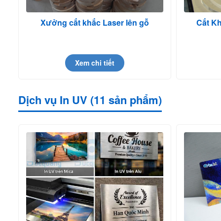
Xưởng cắt khắc Laser lên gỗ
Cắt K
Xem chi tiết
Dịch vụ In UV (11 sản phẩm)