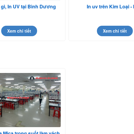
à gì, In UV tại Bình Dương
In uv trên Kim Loại -
Xem chi tiết
Xem chi tiết
 Mica trong suốt làm vách