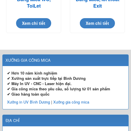
ToiLet
Exit
Xem chi tiết
Xem chi tiết
XƯỞNG GIA CÔNG MICA
✔ Hơn 10 năm kinh nghiệm
✔ Xưởng sản xuất trực tiếp tại Bình Dương
✔ Máy In UV - CNC - Laser hiện đại.
✔ Gia công mica theo yêu cầu, số lượng từ 01 sản phẩm
✔ Giao hàng toàn quốc
Xưởng in UV Bình Dương
|
Xưởng gia công mica
ĐỊA CHỈ