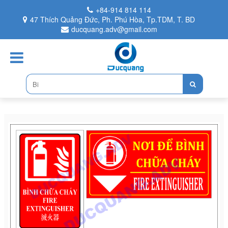
+84-914 814 114
47 Thích Quảng Đức, Ph. Phú Hòa, Tp.TDM, T. BD
ducquang.adv@gmail.com