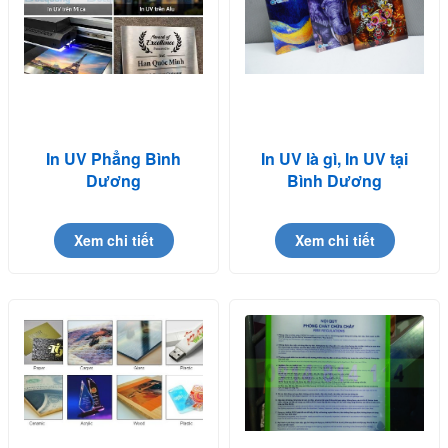
In UV Phẳng Bình
In UV là gì, In UV tại
Dương
Bình Dương
Xem chi tiết
Xem chi tiết