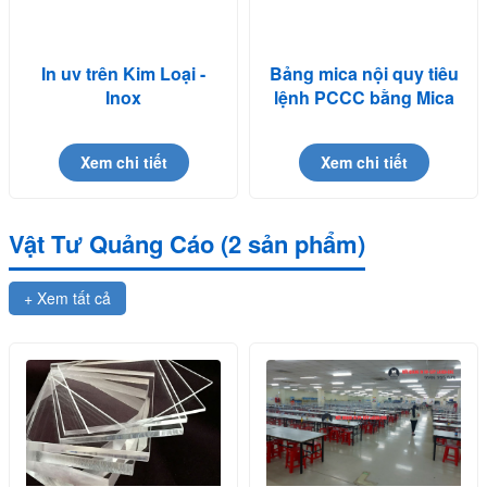
In uv trên Kim Loại -
Bảng mica nội quy tiêu
Inox
lệnh PCCC bằng Mica
in UV
Xem chi tiết
Xem chi tiết
Vật Tư Quảng Cáo (2 sản phẩm)
+ Xem tất cả