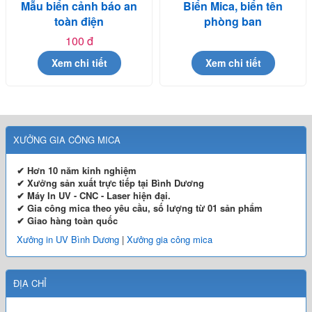
Mẫu biển cảnh báo an
Biển Mica, biển tên
toàn điện
phòng ban
100 đ
Xem chi tiết
Xem chi tiết
XƯỞNG GIA CÔNG MICA
✔ Hơn 10 năm kinh nghiệm
✔ Xưởng sản xuất trực tiếp tại Bình Dương
✔ Máy In UV - CNC - Laser hiện đại.
✔ Gia công mica theo yêu cầu, số lượng từ 01 sản phẩm
✔ Giao hàng toàn quốc
Xưởng in UV Bình Dương
|
Xưởng gia công mica
ĐỊA CHỈ