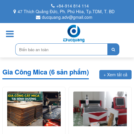
+84-914 814 114
47 Thích Quảng Đức, Ph. Phú Hòa, Tp.TDM, T. BD
ducquang.adv@gmail.com
Gia Công Mica (6 sản phẩm)
+ Xem tất cả