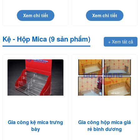
Dương
0914814114
Xem chi tiết
Xem chi tiết
Kệ - Hộp Mica (9 sản phẩm)
+ Xem tất cả
Gia công kệ mica trưng
Gia công hộp mica giá
bày
rẻ binh dương