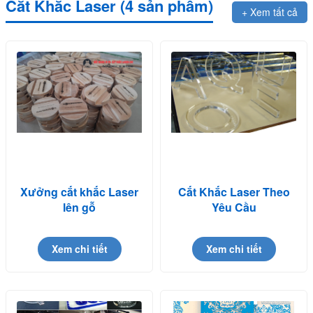
Cắt Khắc Laser (4 sản phẩm)
+ Xem tất cả
Xưởng cắt khắc Laser
Cắt Khắc Laser Theo
lên gỗ
Yêu Cầu
Xem chi tiết
Xem chi tiết