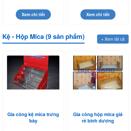
Dương
0914814114
Xem chi tiết
Xem chi tiết
Kệ - Hộp Mica (9 sản phẩm)
+ Xem tất cả
Gia công kệ mica trưng
Gia công hộp mica giá
bày
rẻ binh dương