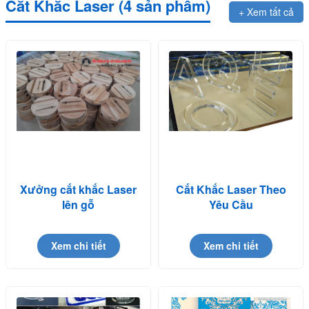
Cắt Khắc Laser (4 sản phẩm)
+ Xem tất cả
Xưởng cắt khắc Laser
Cắt Khắc Laser Theo
lên gỗ
Yêu Cầu
Xem chi tiết
Xem chi tiết