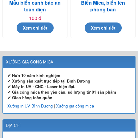
Mẫu biển cảnh báo an
Biển Mica, biển tên
toàn điện
phòng ban
100 đ
Xem chi tiết
Xem chi tiết
XƯỞNG GIA CÔNG MICA
✔ Hơn 10 năm kinh nghiệm
✔ Xưởng sản xuất trực tiếp tại Bình Dương
✔ Máy In UV - CNC - Laser hiện đại.
✔ Gia công mica theo yêu cầu, số lượng từ 01 sản phẩm
✔ Giao hàng toàn quốc
Xưởng in UV Bình Dương
|
Xưởng gia công mica
ĐỊA CHỈ