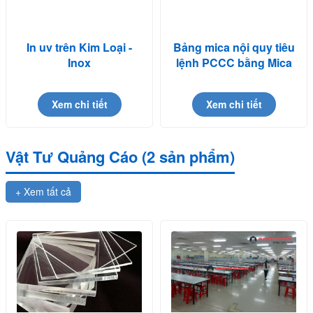
In uv trên Kim Loại -
Bảng mica nội quy tiêu
Inox
lệnh PCCC bằng Mica
in UV
Xem chi tiết
Xem chi tiết
Vật Tư Quảng Cáo (2 sản phẩm)
+ Xem tất cả