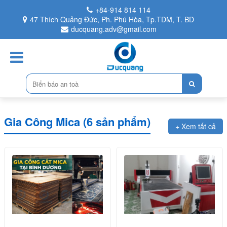
+84-914 814 114
47 Thích Quảng Đức, Ph. Phú Hòa, Tp.TDM, T. BD
ducquang.adv@gmail.com
Gia Công Mica (6 sản phẩm)
+ Xem tất cả