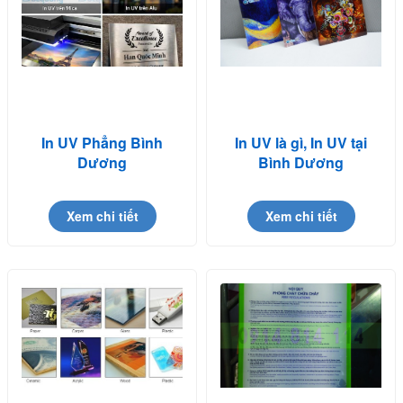
In UV Phẳng Bình
In UV là gì, In UV tại
Dương
Bình Dương
Xem chi tiết
Xem chi tiết